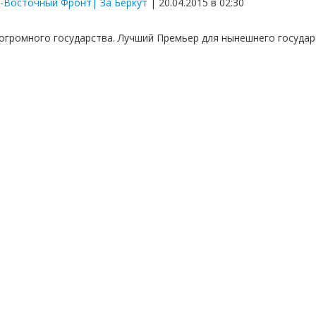
-Восточный Фронт| За Беркут
| 20.04.2015 в 02:30
огромного государства. Лучший Премьер для нынешнего государ