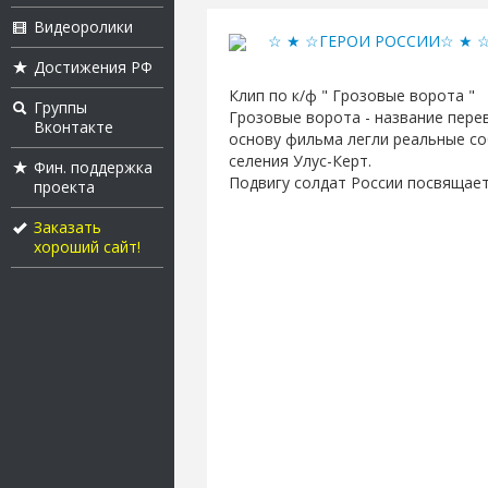
Видеоролики
☆ ★ ☆ГЕРОИ РОССИИ☆ ★ 
Достижения РФ
Клип по к/ф " Грозовые ворота "
Группы
Грозовые ворота - название пере
Вконтакте
основу фильма легли реальные со
селения Улус-Керт.
Фин. поддержка
Подвигу солдат России посвящаетс
проекта
Заказать
хороший сайт!