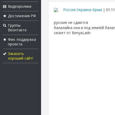
Видеоролики
Россия-Украина-Крым
| 01.11
Достижения РФ
русские не сдаются
Группы
балалайка она и под землёй бала
Вконтакте
сюжет от BenyaLadn
Фин. поддержка
проекта
Заказать
хороший сайт!