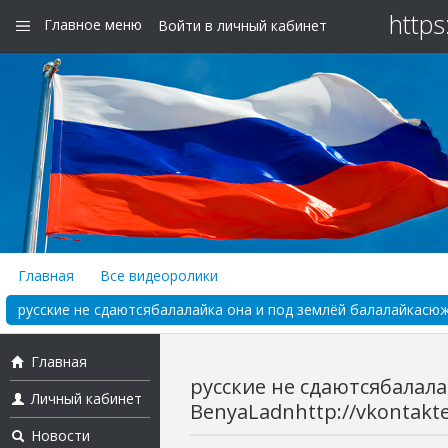
https
Главное меню
Войти в личный кабинет
Главная
Все видеоролики
русские не сдаютсябалалайка она и под землёй балалайкасюжет 
Главная
русские не сдаютсябалал
Личный кабинет
BenyaLadnhttp://vkontakte.
Новости