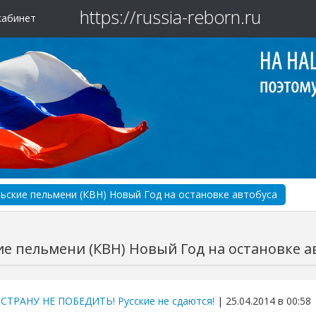
https://russia-reborn.ru
кабинет
ьские пельмени (КВН) Новый Год на остановке автобуса
ие пельмени (КВН) Новый Год на остановке а
 СТРАНУ НЕ ПОБЕДИТЬ! Русские не сдаются!
| 25.04.2014 в 00:58