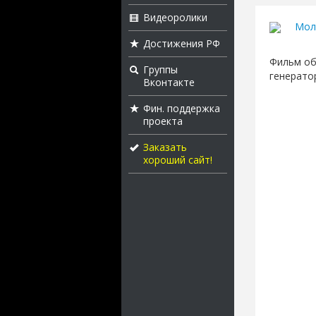
Видеоролики
Мол
Достижения РФ
Фильм об
Группы
генерато
Вконтакте
Фин. поддержка
проекта
Заказать
хороший сайт!