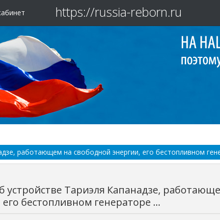
https://russia-reborn.ru
кабинет
дзе, работающем на свободной энергии, его бестопливном генер
б устройстве Тариэля Капанадзе, работающ
 его бестопливном генераторе ...