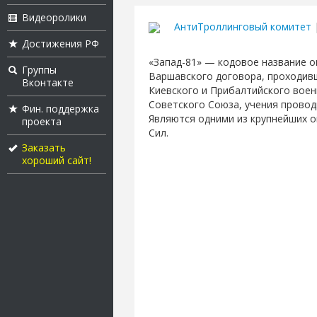
Видеоролики
АнтиТроллинговый комитет
|
Достижения РФ
«Запад-81» — кодовое название о
Группы
Варшавского договора, проходивши
Вконтакте
Киевского и Прибалтийского воен
Советского Союза, учения провод
Фин. поддержка
Являются одними из крупнейших о
проекта
Сил.
Заказать
хороший сайт!